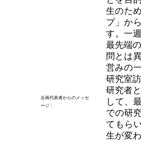
生のた
プ」から
す。一週
最先端
問とは
営みの
研究室
研究者
企画代表者からのメッセ
して、
ージ：
での研
てもら
生が変