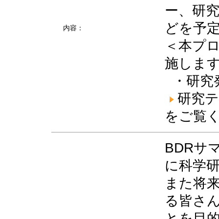
ー、研究
どを予
内容：
＜本プ
施しま
・研究
研究
をご覧
BDRサ
に科学
また将
る皆さ
とを目