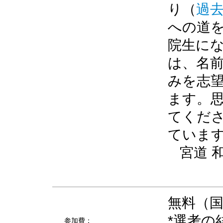
り（
過
への道を
院生に
は、名
みを志
ます。
てくだ
ていま
宮道 
無料（
*選考の
参加費：