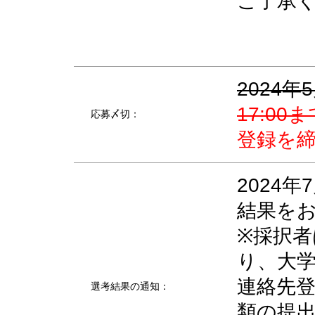
ご了承
2024年
17:0
応募〆切：
登録を
2024
結果を
※採択
り、大
連絡先
選考結果の通知：
類の提